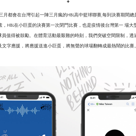
+
每年三月都會在台灣引起一陣三月瘋的HBL高中籃球聯賽,每到決賽期間
素，HBL在小巨蛋的決賽第一次閉門比賽，也是疫情後台灣第一 場大
員值得被鼓勵。在體育活動最艱難的時刻，我們突破空間限制，透過Li
及文字應援，將應援送進小巨蛋，將無聲的球場翻轉成最熱鬧的比賽