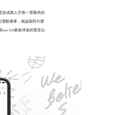
總是造成萬人空巷一票難求的
型運動賽事，無論面對什麼
ne OA募集球迷的聲音以
。