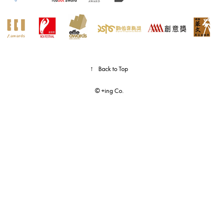
↑
Back to Top
© +ing Co.